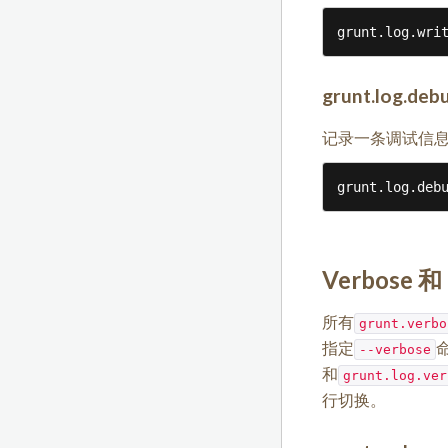
grunt.log.wri
grunt.log.deb
记录一条调试信
grunt.log.deb
Verbose 和
所有
grunt.verbo
指定
--verbose
和
grunt.log.ver
行切换。