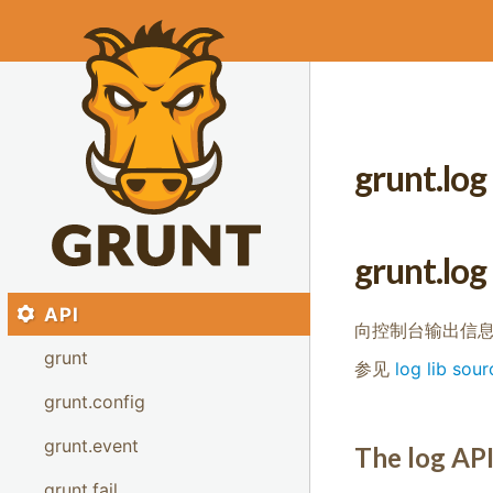
grunt.log
grunt.log
API
向控制台输出信
grunt
参见
log lib sour
grunt.config
grunt.event
The log AP
grunt.fail