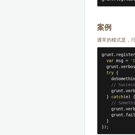
案例
通常的模式是，
grunt.registe
var
 msg = 
'
  grunt.verbose.write(msg);

try
 {

    doSomethingThatThrowsAnExceptionOnError(arg);

// Succes
    grunt.verbose.ok();

  } 
catch
(e) {
// Someth
    grunt.verbose.or.write(msg).error().error(e.message);

    grunt.fa
  }

});