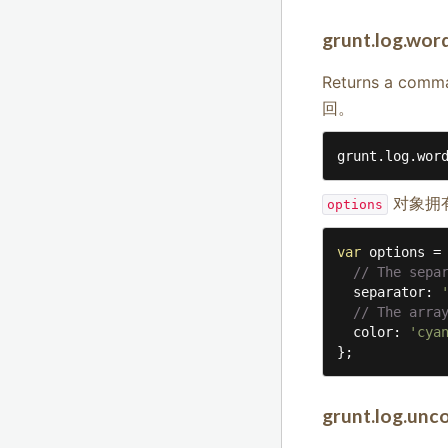
grunt.log.word
Returns a comma
回。
grunt.log.wor
对象拥
options
var
 options = 
// The sepa
  separator: 
// The arra
  color: 
'cya
};
grunt.log.unc