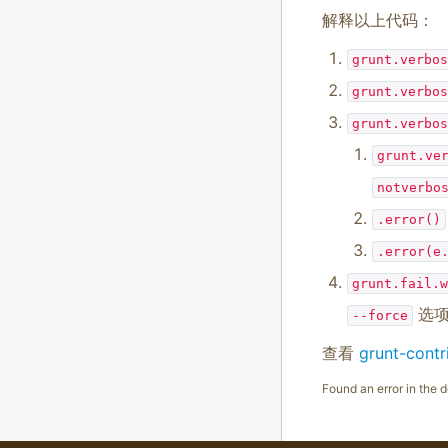
解释以上代码：
grunt.verbos
grunt.verbos
grunt.verbos
grunt.ve
notverbo
.error()
.error(e
grunt.fail.w
选项
--force
查看
grunt-con
Found an error in the