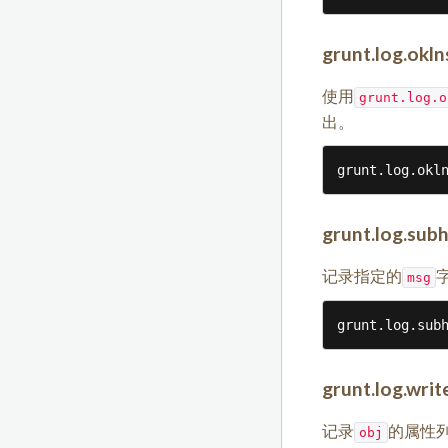
grunt.log.okln
使用
grunt.log.o
出。
grunt.log.okl
grunt.log.sub
记录指定的
msg
grunt.log.sub
grunt.log.writ
记录
的属性
obj