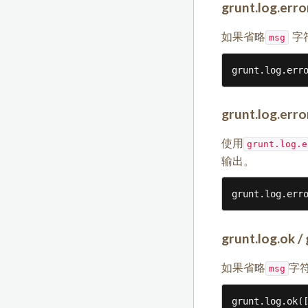
grunt.log.erro
如果省略
字
msg
grunt.log.err
grunt.log.erro
使用
grunt.log.e
输出。
grunt.log.err
grunt.log.ok /
如果省略
字
msg
grunt.log.ok(