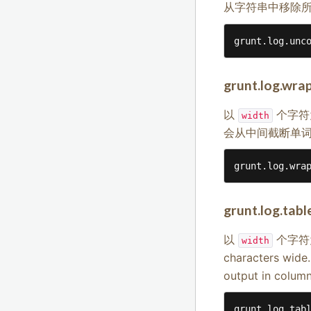
从字符串中移除
grunt.log.unc
grunt.log.wra
以
个字符
width
会从中间截断单
grunt.log.wra
grunt.log.tabl
以
个字符
width
characters wide
output in column
grunt.log.tab